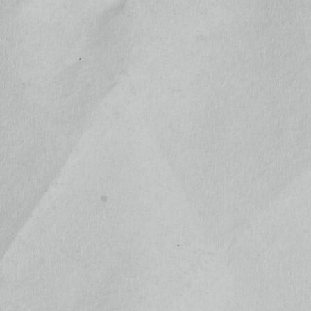
ふたば結びプレデビュー記念 ラン
ダムブロマイド 5種
位
¥500
(税込)
ふたば結びプレデビュー記念 ラン
ダムブロマイド 5枚セット
位
¥2,200
(税込)
沼田城月替わり直筆御城印
¥500
位
(税込)