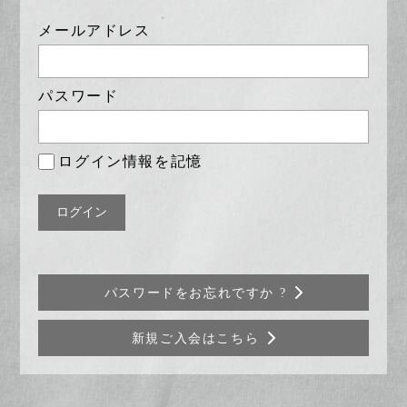
能で
す
ー
す
か？
メールアドレス
か？
シ
ョ
パスワード
ン
ログイン情報を記憶
パスワードをお忘れですか ?
新規ご入会はこちら