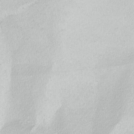
ぶらり明智光秀の城&史跡めぐり
¥1,650
位
(税込)
にゃがてん号×真田コラボ武将印
3枚セット(8月)
位
¥900
(税込)
真田信繁公武将印
¥500
位
(税込)