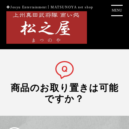
コ
❖Josyu Entertainment｜MATSUNOYA net shop
ン
MENU
テ
ン
ツ
に
ス
キ
ッ
プ
商品のお取り置きは可能
ですか？