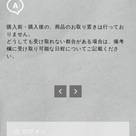
購入前・購入後の、商品のお取り置きは行ってお
りません。
どうしても受け取れない都合がある場合は、備考
欄に受け取り可能な日程についてご記載くださ
い。
投
稿
商品
商品
のキ
はい
ナ
ャン
つ発
ビ
セル
送さ
は可
れま
ログイン
ゲ