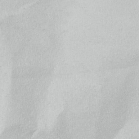
ぶらり明智光秀の城&史跡めぐり
¥1,650
位
(税込)
にゃがてん号×真田コラボ武将印
3枚セット(8月)
位
¥900
(税込)
真田信繁公武将印
¥500
位
(税込)