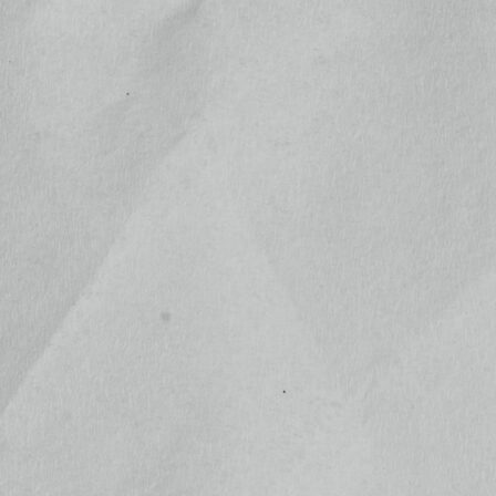
ふたば結びプレデビュー記念 ラン
ダムブロマイド 5種
位
¥500
(税込)
ふたば結びプレデビュー記念 ラン
ダムブロマイド 5枚セット
位
¥2,200
(税込)
沼田城月替わり直筆御城印
¥500
位
(税込)