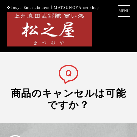
コ
❖Josyu Entertainment｜MATSUNOYA net shop
ン
MENU
テ
ン
ツ
に
ス
キ
ッ
プ
商品のキャンセルは可能
ですか？