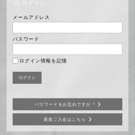
は可
ログイン
ゲ
能で
ー
す
メールアドレス
か？
シ
ョ
パスワード
ン
ログイン情報を記憶
パスワードをお忘れですか ?
新規ご入会はこちら