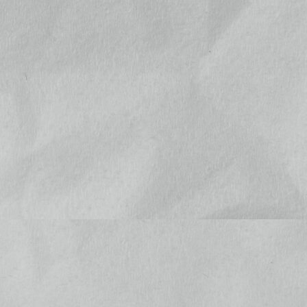
商品カテゴリー複合検索>
今月(2026年8月)
日
月
火
水
木
金
土
1
2
3
4
5
6
7
8