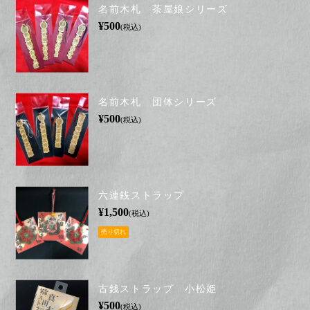
名前木札 茶屋娘シリーズ
¥500
(税込)
名前木札 団体シリーズ
¥500
(税込)
六連銭ストラップ
¥1,500
(税込)
売り切れ
古銭ストラップ 小松姫
¥500
(税込)