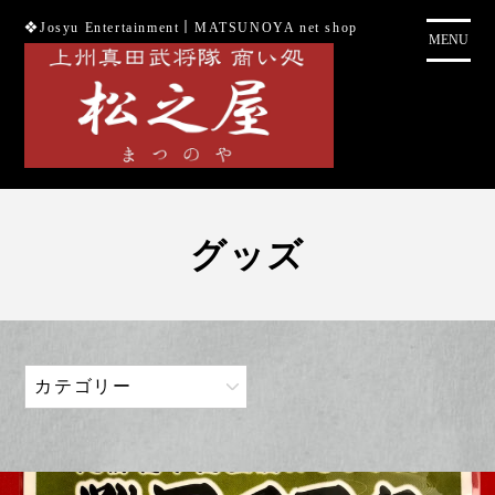
コ
❖Josyu Entertainment｜MATSUNOYA net shop
ン
MENU
テ
ン
ツ
に
ス
キ
ッ
グッズ
プ
カテゴリー
グッズ
御城印