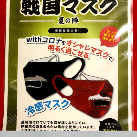
武将印
フード
セット商品
御城印帳
値下げ商品
JE
御城印プロジェクト
古銭