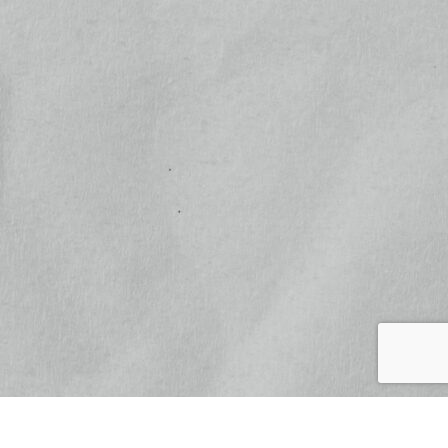
HOME
武将印
御城印
セット商品
御城印帳
フード
松之屋ネットショプについて
よくある質問