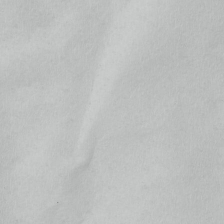
沼田城月替わり直筆御城印
¥500
位
(税込)
ぶらり明智光秀の城&史跡めぐり
¥1,650
位
(税込)
にゃがてん号×真田コラボ武将印
3枚セット(8月)
位
¥900
(税込)
真田信繁公武将印
¥500
位
(税込)